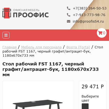
+7(383) 264-50-53
+7-913-773-98-76
info@proofis54.ru
0
/
/
/
Главная
Мебель для персонала
Форта (Forta)
Стол
рабочий FST 1167, черный графит/антрацит-бук,
1180х670х733 мм
Стол рабочий FST 1167, черный
графит/антрацит-бук, 1180х670х733
мм
29 471 Р
Выберите
цвет