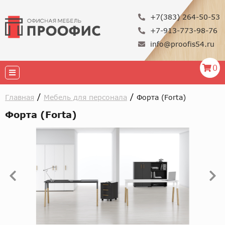
+7(383) 264-50-53
+7-913-773-98-76
info@proofis54.ru
0
/
/
Главная
Мебель для персонала
Форта (Forta)
Форта (Forta)