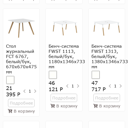
Стол
Бенч-система
Бенч-система
журнальный
FWST 1113,
FWST 1313,
FCT 6767,
белый/бук,
белый/бук,
белый/бук,
1180x1346x733
1380x1346x733
670х670х475
мм
мм
мм
46
47
1
1
21
121 Р
717 Р
1
395 Р
Подробнее
Подробнее
Подробнее
В корзину
В корзину
В корзину