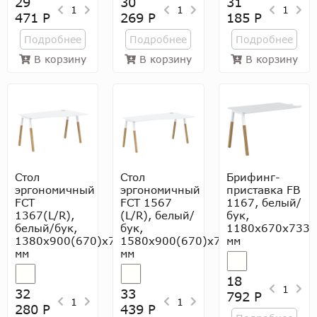
29
30
31
1
1
1
471 Р
269 Р
185 Р
Подробнее
Подробнее
Подробнее
В корзину
В корзину
В корзину
Стол
Стол
Брифинг-
эргономичный
эргономичный
приставка FB
FCT
FCT 1567
1167, белый/
1367(L/R),
(L/R), белый/
бук,
белый/бук,
бук,
1180х670х733
1380х900(670)х733
1580х900(670)х733
мм
мм
мм
18
1
32
33
792 Р
1
1
280 Р
439 Р