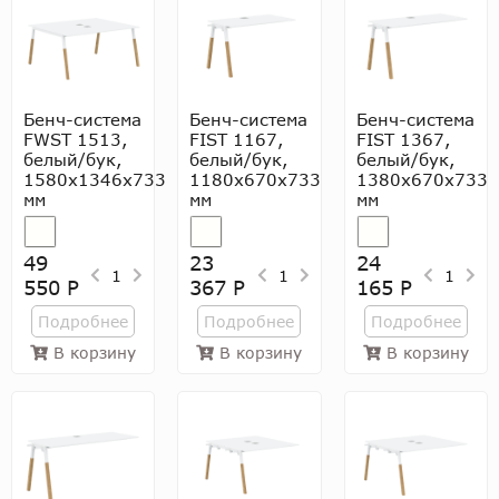
Бенч-система
Бенч-система
Бенч-система
FWST 1513,
FIST 1167,
FIST 1367,
белый/бук,
белый/бук,
белый/бук,
1580x1346x733
1180х670х733
1380х670х733
мм
мм
мм
49
23
24
1
1
1
550 Р
367 Р
165 Р
Подробнее
Подробнее
Подробнее
В корзину
В корзину
В корзину