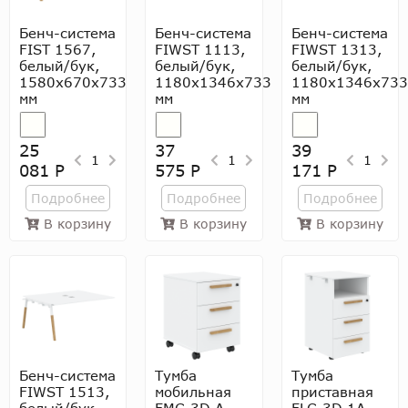
Бенч-система
Бенч-система
Бенч-система
FIST 1567,
FIWST 1113,
FIWST 1313,
белый/бук,
белый/бук,
белый/бук,
1580х670х733
1180х1346х733
1180х1346х733
мм
мм
мм
25
37
39
1
1
1
081 Р
575 Р
171 Р
Подробнее
Подробнее
Подробнее
В корзину
В корзину
В корзину
Бенч-система
Тумба
Тумба
FIWST 1513,
мобильная
приставная
белый/бук,
FMC-3D.A,
FLC-3D.1A,