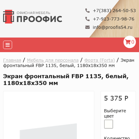
+7(383) 264-50-53
+7-913-773-98-76
info@proofis54.ru
0
/
/
/
Главная
Мебель для персонала
Форта (Forta)
Экран
фронтальный FBP 1135, белый, 1180х18х350 мм
Экран фронтальный FBP 1135, белый,
1180х18х350 мм
5 375 Р
Выберите
цвет
Количество