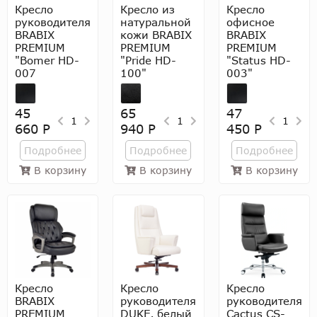
Кресло
Кресло из
Кресло
руководителя
натуральной
офисное
BRABIX
кожи BRABIX
BRABIX
PREMIUM
PREMIUM
PREMIUM
"Bomer HD-
"Pride HD-
"Status HD-
007
100"
003"
45
65
47
1
1
1
660 Р
940 Р
450 Р
Подробнее
Подробнее
Подробнее
В корзину
В корзину
В корзину
Кресло
Кресло
Кресло
BRABIX
руководителя
руководителя
PREMIUM
DUKE, белый
Cactus CS-