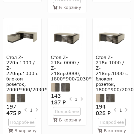
В корзину
Стол Z-
Стол Z-
Стол Z-
220л.1000 /
218л.0000 /
218л.1000 /
Z-
Z-
Z-
220пр.1000 с
218пр.0000,
218пр.1000 с
блоком
1800*900/2030*750
блоком
розеток,
розеток,
2000*900/2030*750
1800*900/2030
143
1
187 Р
197
194
1
1
Подробнее
475 Р
028 Р
В корзину
Подробнее
Подробнее
В корзину
В корзину