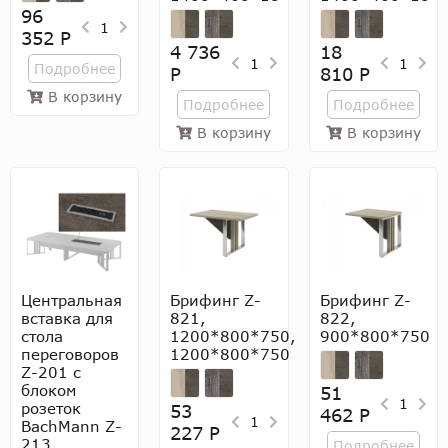
96
1
352 Р
4 736
18
1
1
Подробнее
Р
810 Р
В корзину
Подробнее
Подробнее
В корзину
В корзину
Центральная
Брифинг Z-
Брифинг Z-
вставка для
821,
822,
стола
1200*800*750,
900*800*750
переговоров
1200*800*750
Z-201 с
блоком
51
1
розеток
53
462 Р
1
BachMann Z-
227 Р
213,
Подробнее