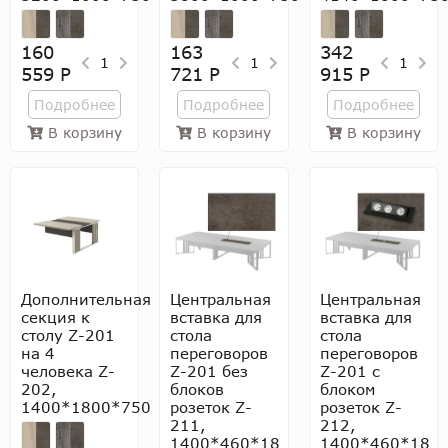
160
163
342
1
1
1
559 Р
721 Р
915 Р
Подробнее
Подробнее
Подробнее
В корзину
В корзину
В корзину
Дополнительная
Центральная
Центральная
секция к
вставка для
вставка для
столу Z-201
стола
стола
на 4
переговоров
переговоров
человека Z-
Z-201 без
Z-201 с
202,
блоков
блоком
1400*1800*750
розеток Z-
розеток Z-
211,
212,
1400*460*18
1400*460*18