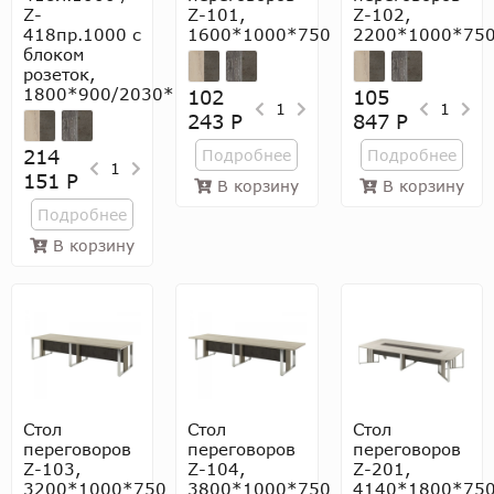
Z-
Z-101,
Z-102,
418пр.1000 с
1600*1000*750
2200*1000*75
блоком
розеток,
1800*900/2030*750
102
105
1
1
243 Р
847 Р
214
Подробнее
Подробнее
1
151 Р
В корзину
В корзину
Подробнее
В корзину
Стол
Стол
Стол
переговоров
переговоров
переговоров
Z-103,
Z-104,
Z-201,
3200*1000*750
3800*1000*750
4140*1800*75