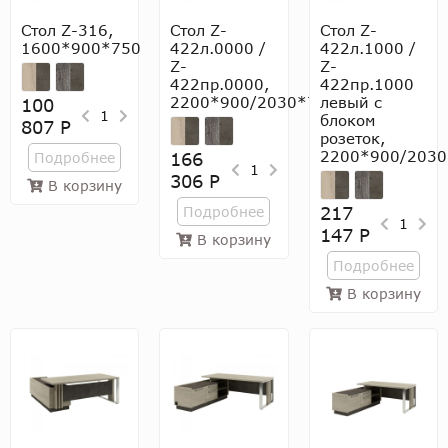
Стол Z-316,
Стол Z-
Стол Z-
1600*900*750
422л.0000 /
422л.1000 /
Z-
Z-
422пр.0000,
422пр.1000
2200*900/2030*750
левый с
100
1
блоком
807 Р
розеток,
2200*900/2030
166
Подробнее
1
306 Р
В корзину
217
Подробнее
1
147 Р
В корзину
Подробнее
В корзину