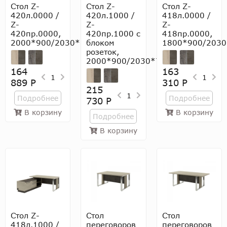
Стол Z-
Стол Z-
Стол Z-
420л.0000 /
420л.1000 /
418л.0000 /
Z-
Z-
Z-
420пр.0000,
420пр.1000 с
418пр.0000,
2000*900/2030*750
блоком
1800*900/2030
розеток,
2000*900/2030*750
164
163
1
1
889 Р
310 Р
215
1
Подробнее
Подробнее
730 Р
В корзину
В корзину
Подробнее
В корзину
Стол Z-
Стол
Стол
418л.1000 /
переговоров
переговоров