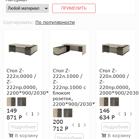
ПРИМЕНИТЬ
Сортировать:
По популярности
Стол Z-
Стол Z-
Стол Z-
222л.0000 /
222л.1000 /
220л.0000 /
Z-
Z-
Z-
222пр.0000,
222пр.1000 с
220пр.0000,
2200*900/2030*750
блоком
2000*900/2030
розеток,
2200*900/2030*750
149
146
1
1
871 Р
634 Р
200
1
Подробнее
Подробнее
712 Р
В корзину
В корзину
Подробнее