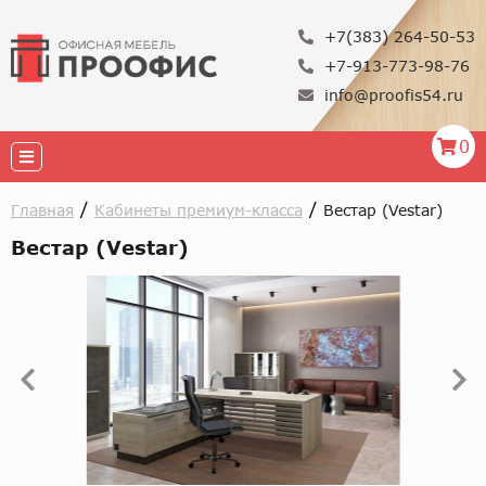
+7(383) 264-50-53
+7-913-773-98-76
info@proofis54.ru
0
/
/
Главная
Кабинеты премиум-класса
Вестар (Vestar)
Вестар (Vestar)