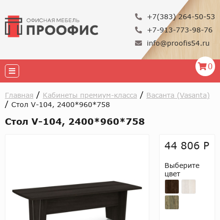
+7(383) 264-50-53
+7-913-773-98-76
info@proofis54.ru
0
/
/
Главная
Кабинеты премиум-класса
Васанта (Vasanta)
/
Стол V-104, 2400*960*758
Стол V-104, 2400*960*758
44 806 Р
Выберите
цвет