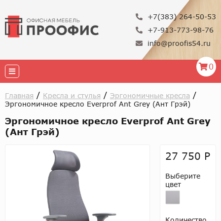
+7(383) 264-50-53
+7-913-773-98-76
info@proofis54.ru
0
/
/
/
Главная
Кресла и стулья
Эргономичные кресла
Эргономичное кресло Everprof Ant Grey (Ант Грэй)
Эргономичное кресло Everprof Ant Grey
(Ант Грэй)
27 750 Р
Выберите
цвет
Количество