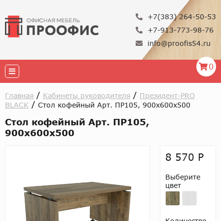
+7(383) 264-50-53
+7-913-773-98-76
info@proofis54.ru
0
/
/
Главная
Кабинеты руководителя
Президент-PRO
/
BLACK
Стол кофейный Арт. ПР105, 900х600х500
Стол кофейный Арт. ПР105,
900х600х500
8 570 Р
Выберите
цвет
Количество