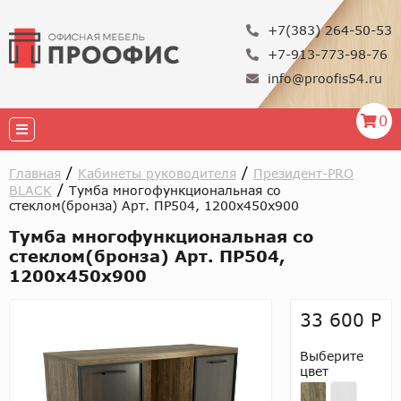
+7(383) 264-50-53
+7-913-773-98-76
info@proofis54.ru
0
/
/
Главная
Кабинеты руководителя
Президент-PRO
/
BLACK
Тумба многофункциональная со
стеклом(бронза) Арт. ПР504, 1200х450х900
Тумба многофункциональная со
стеклом(бронза) Арт. ПР504,
1200х450х900
33 600 Р
Выберите
цвет