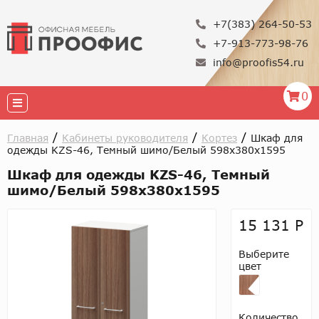
+7(383) 264-50-53
+7-913-773-98-76
info@proofis54.ru
0
/
/
/
Главная
Кабинеты руководителя
Кортез
Шкаф для
одежды KZS-46, Темный шимо/Белый 598x380x1595
Шкаф для одежды KZS-46, Темный
шимо/Белый 598x380x1595
15 131 Р
Выберите
цвет
Количество