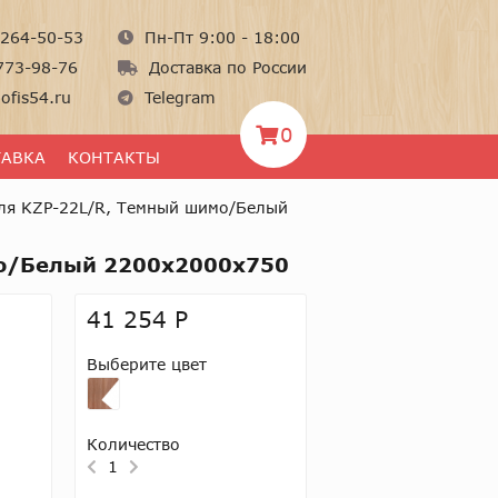
264-50-53
Пн-Пт 9:00 - 18:00
773-98-76
Доставка по России
ofis54.ru
Telegram
0
ТАВКА
КОНТАКТЫ
ля KZP-22L/R, Темный шимо/Белый
мо/Белый 2200x2000x750
41 254 Р
Выберите цвет
Количество
1