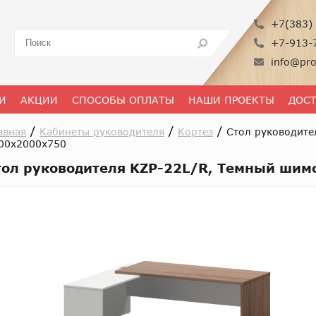
+7(383) 
+7-913-
info@pro
И
АКЦИИ
СПОСОБЫ ОПЛАТЫ
НАШИ ПРОЕКТЫ
ДОС
/
/
/
авная
Кабинеты руководителя
Кортез
Стол руководите
00x2000x750
тол руководителя KZP-22L/R, Темный ши