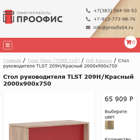
+7(383) 264-50-53
+7-913-773-98-76
info@proofis54.ru
0
/
/
/
Главная
Tорр Люкс (TORR LUX)
Дуб Каньон
Стол
руководителя TLST 209H/Красный 2000х900х750
Стол руководителя TLST 209H/Красный
2000х900х750
65 909 Р
Выберите
цвет
Количество