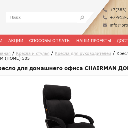
+7(383) 
+7-913-
info@pro
И
АКЦИИ
СПОСОБЫ ОПЛАТЫ
НАШИ ПРОЕКТЫ
ДОС
/
/
/
авная
Кресла и стулья
Кресла для руководителей
Крес
М (HOME) 505
ресло для домашнего офиса CHAIRMAN ДО