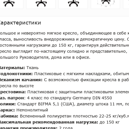
Характеристики
ольшое и невероятно мягкое кресло, объединяющее в себе 
ласса, выносливость внедорожника и демократичную цену. 
остоянными нагрузками до 150 кг, гарантируя действительн
ресло выглядит по-настоящему солидно и представительно, 
ольшого Руководителя, дома или в офисе.
атериалы:
Ткань
одлокотники:
Пластиковые с мягкими накладками, обитым
еханизм качания:
С возможностью фиксации кресла в раб
ресла по высоте
рестовина:
Пластиковая с защитными пластиковыми элеме
аз. патрон
: 4 класс по стандарту Germany DIN 4550
олики:
Стандарт BIFMA 5,1 (США), диаметр штока 11 мм, п
аркас:
Немонолитный
абивка:
Вспененный полиуретан плотностью 22-25 кг/куб.
аксимальная рекомендованная нагрузка:
до 150 кг
арантия производителя:
2 года