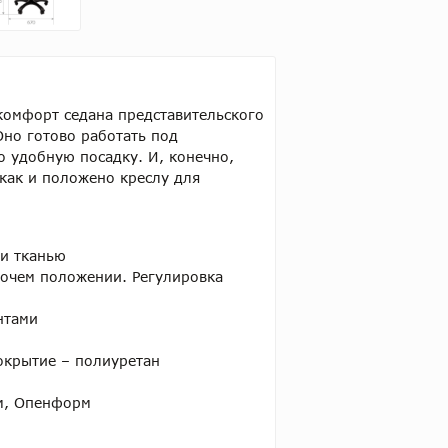
комфорт седана представительского
Оно готово работать под
о удобную посадку. И, конечно,
как и положено креслу для
и тканью
очем положении. Регулировка
нтами
окрытие – полиуретан
м, Опенформ