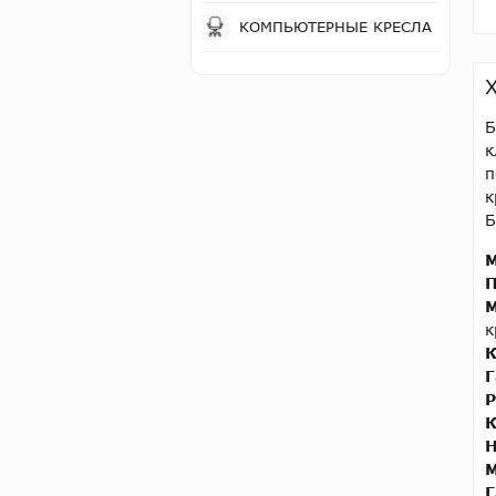
КОМПЬЮТЕРНЫЕ КРЕСЛА
Б
к
п
к
Б
М
П
М
к
К
Г
Р
К
Н
М
Г