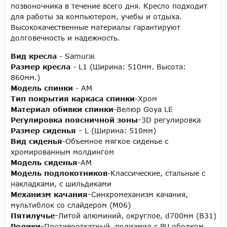
позвоночника в течение всего дня. Кресло подходит
для работы за компьютером, учебы и отдыха.
Высококачественные материалы гарантируют
долговечность и надежность.
Вид кресла
- Samurai
Размер кресла
- L1 (Ширина: 510мм. Высота:
860мм.)
Модель спинки
- AM
Тип покрытия каркаса спинки
-Хром
Материал обивки спинки
-Велюр Goya LE
Регулировка поясничной зоны-
3D регулировка
Размер сиденья -
L (Ширина: 510мм)
Вид сиденья
-Объемное мягкое сиденье с
хромированным молдингом
Модель сиденья
-AM
Модель подлокотников
-Классические, стальные с
накладками, с шильдиками
Механизм качания-
Синхромеханизм качания,
мультиблок со слайдером (M06)
Пятилучье-
Литой алюминий, округлое, d700мм (B31)
Ролики-
Противооткатный, полиамид с PU ободком,