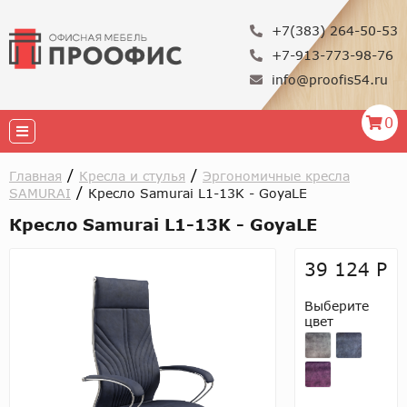
+7(383) 264-50-53
+7-913-773-98-76
info@proofis54.ru
0
/
/
Главная
Кресла и стулья
Эргономичные кресла
/
SAMURAI
Кресло Samurai L1-13K - GoyaLE
Кресло Samurai L1-13K - GoyaLE
39 124 Р
Выберите
цвет