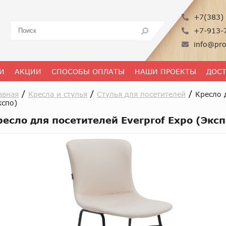
+7(383) 
+7-913-
info@pro
И
АКЦИИ
СПОСОБЫ ОПЛАТЫ
НАШИ ПРОЕКТЫ
ДОС
/
/
/
авная
Кресла и стулья
Стулья для посетителей
Кресло 
кспо)
ресло для посетителей Everprof Expo (Эксп