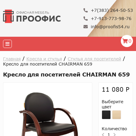
+7(383) 264-50-53
+7-913-773-98-76
info@proofis54.ru
0
/
/
/
Главная
Кресла и стулья
Стулья для посетителей
Кресло для посетителей CHAIRMAN 659
Кресло для посетителей CHAIRMAN 659
11 080 Р
Выберите
цвет
Количество
1