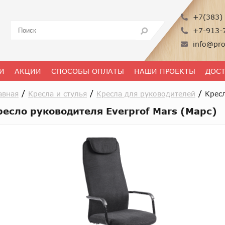
+7(383) 
+7-913-
info@pro
И
АКЦИИ
СПОСОБЫ ОПЛАТЫ
НАШИ ПРОЕКТЫ
ДОС
/
/
/
авная
Кресла и стулья
Кресла для руководителей
Кресл
ресло руководителя Everprof Mars (Марс)