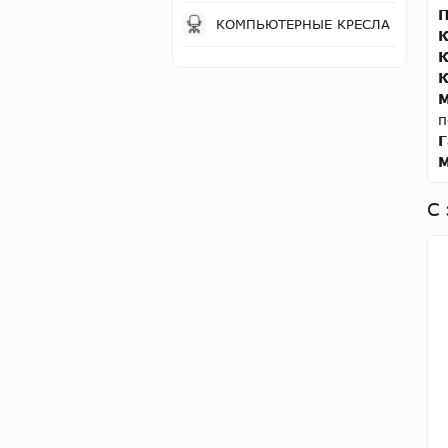
П
КОМПЬЮТЕРНЫЕ КРЕСЛА
К
К
К
М
п
Г
М
С 