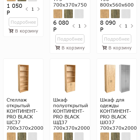
700х370х750
800х560х600
1 050
1
Р
6 080
8 090
Подробнее
1
1
Р
Р
В корзину
Подробнее
Подробнее
В корзину
В корзину
Стеллаж
Шкаф
Шкаф для
открытый
полуоткрытый
одежды
КОНТИНЕНТ-
КОНТИНЕНТ-
КОНТИНЕНТ-
PRO BLACK
PRO BLACK
PRO BLACK
ШС37
ШД37
ШО37
700х370х2000
700х370х2000
700х370х2000