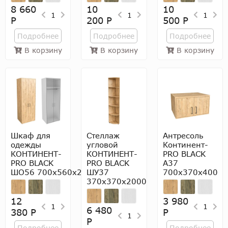
8 660
10
10
1
1
1
Р
200 Р
500 Р
Подробнее
Подробнее
Подробнее
В корзину
В корзину
В корзину
Шкаф для
Стеллаж
Антресоль
одежды
угловой
Континент-
КОНТИНЕНТ-
КОНТИНЕНТ-
PRO BLACK
PRO BLACK
PRO BLACK
А37
ШО56 700х560х2000
ШУ37
700х370х400
370х370х2000
12
3 980
1
1
6 480
380 Р
Р
1
Р
Подробнее
Подробнее