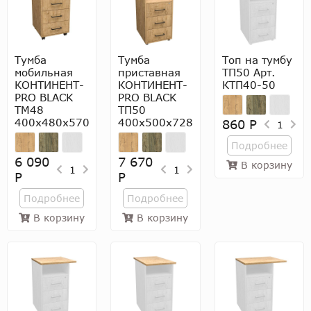
Тумба
Тумба
Топ на тумбу
мобильная
приставная
ТП50 Арт.
КОНТИНЕНТ-
КОНТИНЕНТ-
КТП40-50
PRO BLACK
PRO BLACK
ТМ48
ТП50
400х480х570
400х500х728
860 Р
1
Подробнее
6 090
7 670
В корзину
1
1
Р
Р
Подробнее
Подробнее
В корзину
В корзину